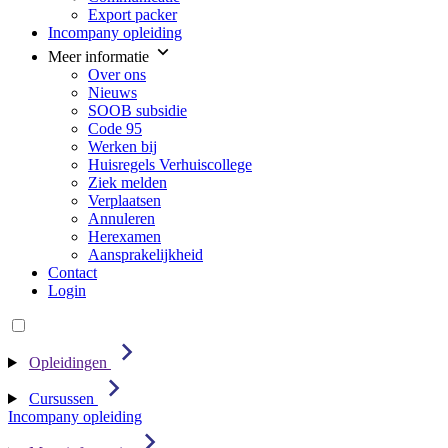
Export packer
Incompany opleiding
Meer informatie
Over ons
Nieuws
SOOB subsidie
Code 95
Werken bij
Huisregels Verhuiscollege
Ziek melden
Verplaatsen
Annuleren
Herexamen
Aansprakelijkheid
Contact
Login
Opleidingen
Cursussen
Incompany opleiding