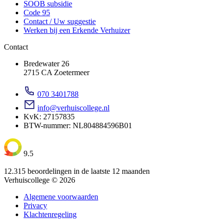
SOOB subsidie
Code 95
Contact / Uw suggestie
Werken bij een Erkende Verhuizer
Contact
Bredewater 26
2715 CA Zoetermeer
070 3401788
info@verhuiscollege.nl
KvK: 27157835
BTW-nummer: NL804884596B01
9.5
12.315 beoordelingen in de laatste 12 maanden
Verhuiscollege © 2026
Algemene voorwaarden
Privacy
Klachtenregeling