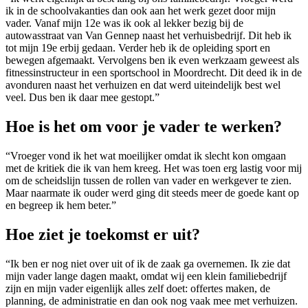
ik in de schoolvakanties dan ook aan het werk gezet door mijn
vader. Vanaf mijn 12e was ik ook al lekker bezig bij de
autowasstraat van Van Gennep naast het verhuisbedrijf. Dit heb ik
tot mijn 19e erbij gedaan. Verder heb ik de opleiding sport en
bewegen afgemaakt. Vervolgens ben ik even werkzaam geweest als
fitnessinstructeur in een sportschool in Moordrecht. Dit deed ik in de
avonduren naast het verhuizen en dat werd uiteindelijk best wel
veel. Dus ben ik daar mee gestopt.”
Hoe is het om voor je vader te werken?
“Vroeger vond ik het wat moeilijker omdat ik slecht kon omgaan
met de kritiek die ik van hem kreeg. Het was toen erg lastig voor mij
om de scheidslijn tussen de rollen van vader en werkgever te zien.
Maar naarmate ik ouder werd ging dit steeds meer de goede kant op
en begreep ik hem beter.”
Hoe ziet je toekomst er uit?
“Ik ben er nog niet over uit of ik de zaak ga overnemen. Ik zie dat
mijn vader lange dagen maakt, omdat wij een klein familiebedrijf
zijn en mijn vader eigenlijk alles zelf doet: offertes maken, de
planning, de administratie en dan ook nog vaak mee met verhuizen.