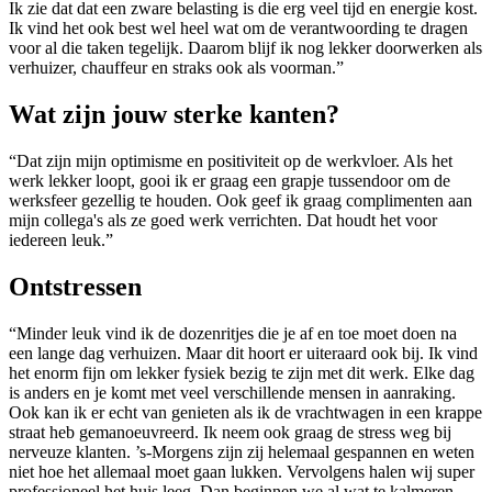
Ik zie dat dat een zware belasting is die erg veel tijd en energie kost.
Ik vind het ook best wel heel wat om de verantwoording te dragen
voor al die taken tegelijk. Daarom blijf ik nog lekker doorwerken als
verhuizer, chauffeur en straks ook als voorman.”
Wat zijn jouw sterke kanten?
“Dat zijn mijn optimisme en positiviteit op de werkvloer. Als het
werk lekker loopt, gooi ik er graag een grapje tussendoor om de
werksfeer gezellig te houden. Ook geef ik graag complimenten aan
mijn collega's als ze goed werk verrichten. Dat houdt het voor
iedereen leuk.”
Ontstressen
“Minder leuk vind ik de dozenritjes die je af en toe moet doen na
een lange dag verhuizen. Maar dit hoort er uiteraard ook bij. Ik vind
het enorm fijn om lekker fysiek bezig te zijn met dit werk. Elke dag
is anders en je komt met veel verschillende mensen in aanraking.
Ook kan ik er echt van genieten als ik de vrachtwagen in een krappe
straat heb gemanoeuvreerd. Ik neem ook graag de stress weg bij
nerveuze klanten. ’s-Morgens zijn zij helemaal gespannen en weten
niet hoe het allemaal moet gaan lukken. Vervolgens halen wij super
professioneel het huis leeg. Dan beginnen we al wat te kalmeren.