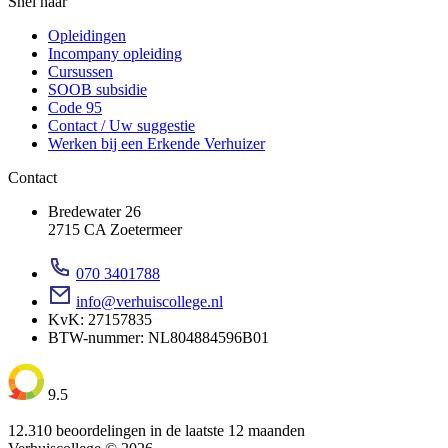
Snel naar
Opleidingen
Incompany opleiding
Cursussen
SOOB subsidie
Code 95
Contact / Uw suggestie
Werken bij een Erkende Verhuizer
Contact
Bredewater 26
2715 CA Zoetermeer
070 3401788
info@verhuiscollege.nl
KvK: 27157835
BTW-nummer: NL804884596B01
9.5
12.310 beoordelingen in de laatste 12 maanden