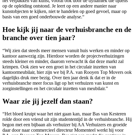
het verpakken van kunst, vooral ook door de dynamiek die tijdens
op de opleiding ontstond. Je leert op een andere manier naar
kunstobjecten te kijken, niet te handelen op goed gevoel, maar op
basis van een goed onderbouwde analyse.“
Hoe kijk jij naar de verhuisbranche en de
branche over tien jaar?
“Wij zien dat steeds meer mensen vanuit huis werken en minder op
kantoor aanwezig zijn. Hierdoor worden de projectverhuizingen
steeds kleiner en minder, daarom verwacht ik dat deze markt zal
krimpen. Ook zien we een groei in het circulair inzetten van
kantoormeubilair, hier zijn we bij P.A. van Rooyen Top Movers ook
dagelijks druk mee bezig. Over tien jaar denk ik dat er in de
verhuisbranche meer focus ligt op het verhuizen van kunst en
zorginstellingen en het circulair inzetten van meubilair.”
Waar zie jij jezelf dan staan?
“Het bloed kruipt waar het niet gaan kan, maar Bas van Kesteren
rolde door een vriend uit zijn studententijd in de verhuisbranche. Hij
begon met een bijbaan als verhuizer bij AA Verhuizers en groeide
daar door naar commercieel directeur Momenteel werkt hij voor