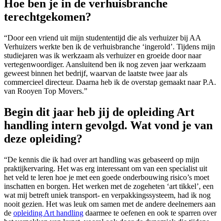
Hoe ben je in de verhuisbranche
terechtgekomen?
“Door een vriend uit mijn studententijd die als verhuizer bij AA
Verhuizers werkte ben ik de verhuisbranche ‘ingerold’. Tijdens mijn
studiejaren was ik werkzaam als verhuizer en groeide door naar
vertegenwoordiger. Aansluitend ben ik nog zeven jaar werkzaam
geweest binnen het bedrijf, waarvan de laatste twee jaar als
commercieel directeur. Daarna heb ik de overstap gemaakt naar P.A.
van Rooyen Top Movers.”
Begin dit jaar heb jij de opleiding Art
handling intern gevolgd. Wat vond je van
deze opleiding?
“De kennis die ik had over art handling was gebaseerd op mijn
praktijkervaring. Het was erg interessant om van een specialist uit
het veld te leren hoe je met een goede onderbouwing risico’s moet
inschatten en borgen. Het werken met de zogeheten ‘art tikkel’, een
wat mij betreft uniek transport- en verpakkingssysteem, had ik nog
nooit gezien. Het was leuk om samen met de andere deelnemers aan
de
opleiding Art handling
daarmee te oefenen en ook te sparren over