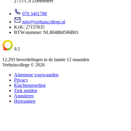
2715 CA Zoetermeer
070 3401788
info@verhuiscollege.nl
KvK: 27157835
BTW-nummer: NL804884596B01
9.5
12.293 beoordelingen in de laatste 12 maanden
Verhuiscollege © 2026
Algemene voorwaarden
Privacy
Klachtenregeling
Ziek melden
Annuleren
Herexamen