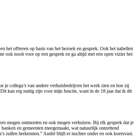
en het offreren op basis van het bezoek en gesprek. Ook het nabellen
me ook nooit voor op een gesprek en ga altijd met een open vizier het
e je collega’s van andere verhuisbedrijven het werk zien en hoe zij
t kan erg nuttig zijn voor mijn functie, want in de 18 jaar dat ik dit
ders mogen ontmoeten en ook mogen verhuizen. Bij elk gesprek dat je
van banken en gemeenten meegemaakt, wat natuurlijk ontzettend
a’s zullen herkennen.” André blijft er nuchter onder en ook koersvast.