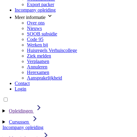
Export packer
Incompany opleiding
Meer informatie
Over ons
Nieuws
SOOB subsidie
Code 95
Werken bij
Huisregels Verhuiscollege
Ziek melden
Verplaatsen
Annuleren
Herexamen
Aansprakelijkheid
Contact
Login
Opleidingen
Cursussen
Incompany opleiding