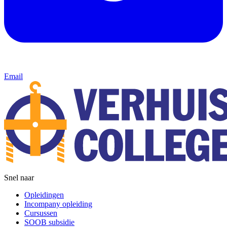
Email
Snel naar
Opleidingen
Incompany opleiding
Cursussen
SOOB subsidie