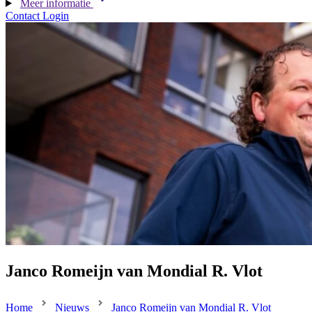
Meer informatie
Contact
Login
Janco Romeijn van Mondial R. Vlot
Home
Nieuws
Janco Romeijn van Mondial R. Vlot