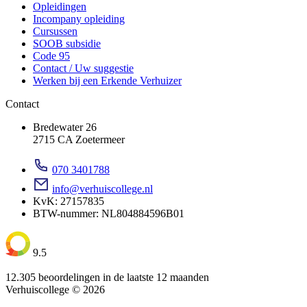
Opleidingen
Incompany opleiding
Cursussen
SOOB subsidie
Code 95
Contact / Uw suggestie
Werken bij een Erkende Verhuizer
Contact
Bredewater 26
2715 CA Zoetermeer
070 3401788
info@verhuiscollege.nl
KvK: 27157835
BTW-nummer: NL804884596B01
9.5
12.305 beoordelingen in de laatste 12 maanden
Verhuiscollege © 2026