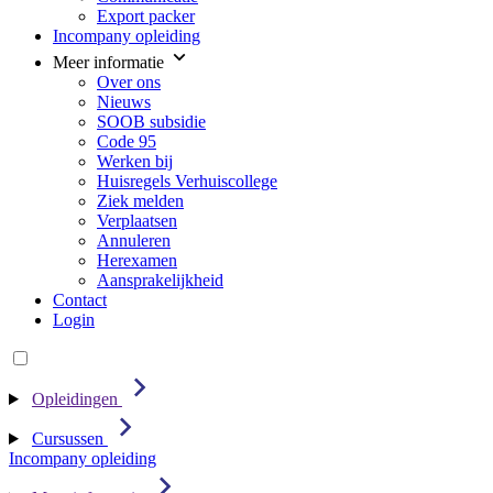
Export packer
Incompany opleiding
Meer informatie
Over ons
Nieuws
SOOB subsidie
Code 95
Werken bij
Huisregels Verhuiscollege
Ziek melden
Verplaatsen
Annuleren
Herexamen
Aansprakelijkheid
Contact
Login
Opleidingen
Cursussen
Incompany opleiding